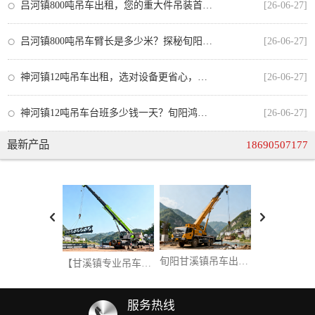
吕河镇800吨吊车出租，您的重大件吊装首选方案（附电话）
[26-06-27]
吕河镇800吨吊车臂长是多少米？探秘旬阳鸿泰吊装行业巨臂
[26-06-27]
神河镇12吨吊车出租，选对设备更省心，鸿泰吊装谈农村施工中的车辆选型与安全经验
[26-06-27]
神河镇12吨吊车台班多少钱一天？旬阳鸿泰吊装为您详解租赁行情与成本核算
[26-06-27]
最新产品
18690507177
旬阳甘溪镇吊车出租：为城乡建设注入强劲动力
【甘溪镇专业吊车出租】高效靠谱，随叫随到！助力旬阳建设，我们是您最可靠的工程伙伴！
服务热线