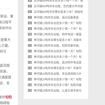
鸿泰吊装为您深度解析重型吊装成本
吕河镇800吨吊车包月多少钱一个月？揭
秘吊装租赁价格背后的门道
吕河镇800吨吊车出租，您的重大件吊装
首选方案（附电话）
吕河镇800吨吊车臂长是多少米？探秘旬
梁架设、重
阳鸿泰吊装行业巨臂
神河镇12吨吊车出租，选对设备更省
装过程平
心，鸿泰吊装谈农村施工中的车辆选型
神河镇12吨吊车台班多少钱一天？旬阳
装协作伙
与安全经验
鸿泰吊装为您详解租赁行情与成本核算
神河镇12吨吊车包月多少钱一个月？旬
阳鸿泰吊装为你详解费用与价值
神河镇12吨吊车出租，附件电话一键直
还是重大
达，吊装作业更省心
神河镇12吨吊车臂长是多少米？鸿泰吊
心力量，
装为您详解作业参数与选车要点
神河镇16吨吊车出租，旬阳鸿泰吊装，
供可
精准作业的可靠伙伴
神河镇16吨吊车台班多少钱一天？旬阳
鸿泰吊装为您详解价格与选择
神河镇16吨吊车包月多少钱一个月？旬
阳吊车租赁价格与优势全解析
神河镇16吨吊车出租，选对附件电话是
覆盖范围
关键，这份省钱避坑指南请收好
神河镇16吨吊车臂长是多少米？吊装作
安装，
业前必知的参数细节
神河镇20吨吊车出租，安全高效助力乡
交通基建
村建设与设备吊装
神河镇20吨吊车台班多少钱一天？旬阳
定、安
吊车出租价格透明解析
神河镇20吨吊车包月多少钱？旬阳鸿泰
吊装给您算笔明白账
神河镇20吨吊车出租，认准正规手续与
本地服务，附电话详询
提供
旬阳
障碍物