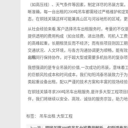
（如高压线）、天气条件等因素，制定详尽的吊装方案，
晰准确，每一台出租的200吨吊车都需经过严格维护和
态，在铜钱关镇这样可能兼具山区与河谷地形的区域，更
从社会经验来看,客户选择吊车出租服务时，考量的不仅
提供透明的费用构成（如台班费、进出场费、司机人工费
的高峰起重，长期租赁反而不经济；而有些项目则因工期
交通状况、人文环境，与各方沟通协调更为顺畅，能有效
出租
同行保持协作，对于超大型或需要多机抬吊的复杂项
我想强调的是专业吊装的价值,一次成功的吊装，意味着
的巨额风险成本和时间成本，我们旬阳鸿泰吊装致力于为
类起重设备出租，配以严谨的技术方案和丰富的现场经验
在铜钱关镇寻求200吨吊车出租服务,是许多大型工程项
伴，我们将继续以安全、高效、诚信的服务宗旨，助力地
标签：
吊车出租
大型工程