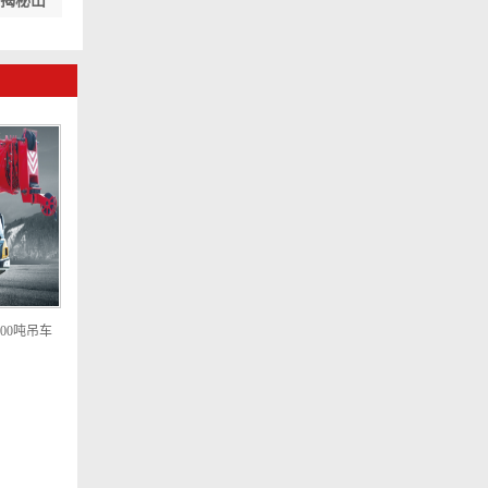
？揭秘山
00吨吊车
出租