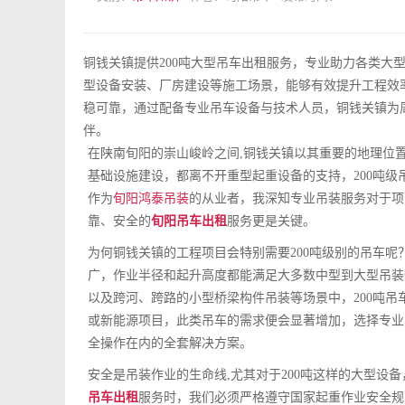
铜钱关镇提供200吨大型吊车出租服务，专业助力各类大
型设备安装、厂房建设等施工场景，能够有效提升工程效
稳可靠，通过配备专业吊车设备与技术人员，铜钱关镇为
伴。
在陕南旬阳的崇山峻岭之间,铜钱关镇以其重要的地理位
基础设施建设，都离不开重型起重设备的支持，200吨
作为
旬阳鸿泰吊装
的从业者，我深知专业吊装服务对于项
靠、安全的
旬阳吊车出租
服务更是关键。
为何铜钱关镇的工程项目会特别需要200吨级别的吊车呢
广，作业半径和起升高度都能满足大多数中型到大型吊装
以及跨河、跨路的小型桥梁构件吊装等场景中，200吨
或新能源项目，此类吊车的需求便会显著增加，选择专业
全操作在内的全套解决方案。
安全是吊装作业的生命线,尤其对于200吨这样的大型设
吊车出租
服务时，我们必须严格遵守国家起重作业安全规