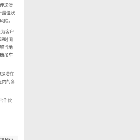
传递清
于最佳状
风险。
会为客户
短时间
解当地
康吊车
的是潜在
在内的各
合作伙