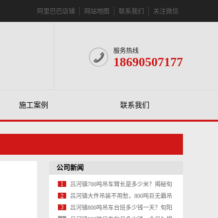
阿里巴巴店铺
网站地图
联系我们
关注微信
服务热线
18690507177
施工案例
联系我们
公司新闻
吕河镇700吨吊车臂长是多少米？揭秘旬
阳大型吊装作业的黄金臂展
吕河镇大件吊装不用愁，800吨巨无霸吊
车助力重点项目攻坚
吕河镇800吨吊车台班多少钱一天？旬阳