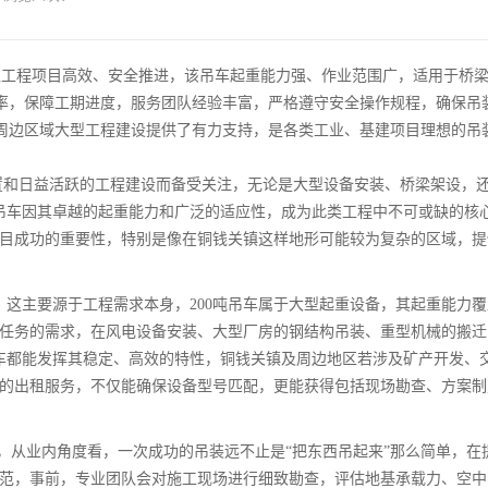
型工程项目高效、安全推进，该吊车起重能力强、作业范围广，适用于桥
率，保障工期进度，服务团队经验丰富，严格遵守安全操作规程，确保吊
周边区域大型工程建设提供了有力支持，是各类工业、基建项目理想的吊
置和日益活跃的工程建设而备受关注，无论是大型设备安装、桥梁架设，
级吊车因其卓越的起重能力和广泛的适应性，成为此类工程中不可或缺的核
目成功的重要性，特别是像在铜钱关镇这样地形可能较为复杂的区域，提
？这主要源于工程需求本身，200吨吊车属于大型起重设备，其起重能力
任务的需求，在风电设备安装、大型厂房的钢结构吊装、重型机械的搬迁
吊车都能发挥其稳定、高效的特性，铜钱关镇及周边地区若涉及矿产开发、
的出租服务，不仅能确保设备型号匹配，更能获得包括现场勘查、方案制
备，从业内角度看，一次成功的吊装远不止是“把东西吊起来”那么简单，在
范，事前，专业团队会对施工现场进行细致勘查，评估地基承载力、空中