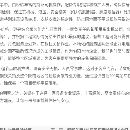
事中，由经验丰富的持证司机操作，配备专职指挥和监护人员，确保信号
定期检测，保证其机械、液压、安全装置（如力矩限制器、高度限位器）处
需特别注意设备转场、支腿支撑的稳定性，防止因地面不平或松软导致的
是价格，更是综合服务能力与可靠性，一家负责任的
旬阳吊车出租
公司，
等），并根据工程实际情况给出性价比最优的建议，有些工程可能只需要
长，打包服务更划算，在铜钱关镇作业，本地化的服务团队还能更好地理
减少因不熟悉情况造成的工期延误，作为旬阳本地企业，我们也时常与
安
目，能够整合区域资源，为客户提供更强大的设备保障网络。
工程节点顺利推进、设备安全无损、人员零事故，这对于客户而言，节省
铜钱关镇及整个陕南地区的建设贡献专业力量，通过提供包括200吨吊车
，确保每一个项目都能平稳落地。
目的明智之选，关键在于选择一家具备专业资质、丰富经验、高度责任心的
方建设，让每一吊都承载着信任与安心。