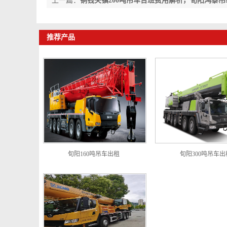
上一篇：
铜钱关镇200吨吊车台班费用解析，旬阳鸿泰
推荐产品
旬阳160吨吊车出租
旬阳300吨吊车出