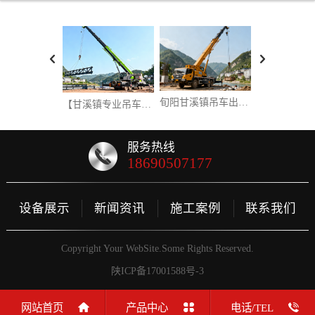
旬阳甘溪镇吊车出租：为城乡建设注入强劲动力
【甘溪镇专业吊车出租】高效靠谱，随叫随到！助力旬阳建设，我们是您最可靠的工程伙伴！
服务热线
18690507177
设备展示
新闻资讯
施工案例
联系我们
Copyright Your WebSite.Some Rights Reserved.
陕ICP备17001588号-3
网站首页
产品中心
电话/TEL