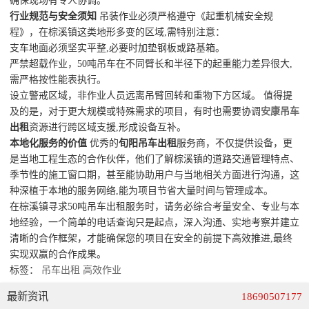
确保现场有专人协调。
行业规范与安全须知
吊装作业必须严格遵守《起重机械安全规
程》，在棕溪镇这类地形多变的区域,需特别注意：
支车地面必须坚实平整,必要时加垫钢板或路基箱。
严禁超载作业，50吨吊车在不同臂长和半径下的起重能力差异很大,
需严格按性能表执行。
设立警戒区域，非作业人员远离吊臂回转和重物下方区域。 值得提
及的是，对于更大规模或特殊需求的项目，有时也需要协调
安康吊车
出租
资源进行跨区域支援,形成设备互补。
本地化服务的价值
优秀的
旬阳吊车出租
服务商，不仅提供设备，更
是当地工程生态的合作伙伴，他们了解棕溪镇的道路交通管理特点、
季节性的施工窗口期，甚至能协助用户与当地相关方面进行沟通，这
种深植于本地的服务网络,能为项目节省大量时间与管理成本。
在棕溪镇寻求50吨吊车出租服务时，请务必综合考量安全、专业与本
地经验，一个简单的电话查询只是起点，深入沟通、实地考察并建立
清晰的合作框架，才能确保您的项目在安全的前提下高效推进,最终
实现双赢的合作成果。
标签：
吊车出租
高效作业
最新资讯
18690507177