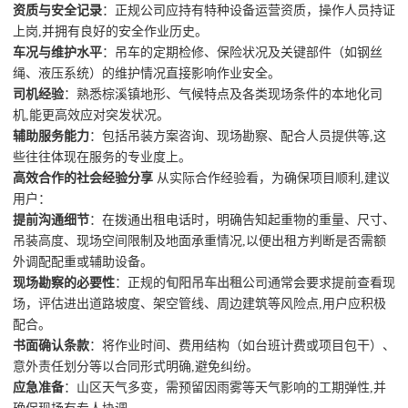
资质与安全记录
：正规公司应持有特种设备运营资质，操作人员持证
上岗,并拥有良好的安全作业历史。
车况与维护水平
：吊车的定期检修、保险状况及关键部件（如钢丝
绳、液压系统）的维护情况直接影响作业安全。
司机经验
：熟悉棕溪镇地形、气候特点及各类现场条件的本地化司
机,能更高效应对突发状况。
辅助服务能力
：包括吊装方案咨询、现场勘察、配合人员提供等,这
些往往体现在服务的专业度上。
高效合作的社会经验分享
从实际合作经验看，为确保项目顺利,建议
用户：
提前沟通细节
：在拨通出租电话时，明确告知起重物的重量、尺寸、
吊装高度、现场空间限制及地面承重情况,以便出租方判断是否需额
外调配配重或辅助设备。
现场勘察的必要性
：正规的
旬阳吊车出租
公司通常会要求提前查看现
场，评估进出道路坡度、架空管线、周边建筑等风险点,用户应积极
配合。
书面确认条款
：将作业时间、费用结构（如台班计费或项目包干）、
意外责任划分等以合同形式明确,避免纠纷。
应急准备
：山区天气多变，需预留因雨雾等天气影响的工期弹性,并