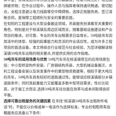
绑被吊物；在作业过程中，操作人员与指挥者保持通讯畅通，密切配
合，全程注意避让电力线路等空中障碍物，选择正规服务商，签订清
晰合同，是保障工程顺利与安全的重要前提。
在旬阳的工程建设与大型设备搬运领域，吊装服务扮演着至关重要的
角色，特别是对于棕溪镇及周边区域而言，随着基础设施建设和产业
项目的推进，对可靠、专业的吊车出租需求日益增长，50吨级吊车因
其适中的体型、较强的起重能力和灵活的作业适应性，成为许多工程
项目的首选设备，本文将结合行业规范与社会经验，为您详细解读棕
溪镇50吨吊车出租的相关要点,并提供实用的合作指南。
50吨吊车的适用场景与优势
50吨汽车吊在棕溪镇常见的应用场景包
括：中小型桥梁构件安装、厂房钢结构吊装、大型机械设备搬迁、水
利工程设备安装以及突发事件中的重型物资救援等，相较于更大吨位
的吊车，50吨吊车具有较好的道路通过性，能够适应棕溪镇部分乡镇
道路条件；同时其起重能力又能覆盖多数中型项目需求，性价比较
高，对于施工方而言,选择50吨吊车往往能在效率与成本间取得良好
平衡。
选择可靠出租服务的关键因素
在寻找“棕溪镇50吨吊车出租附件电
话”时，不能仅以价格或单一电话作为选择标准，专业的
旬阳吊车出
租
服务应具备以下条件：